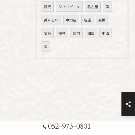
観光
ジブリパーク
名古屋
鍋
美味しい
専門店
名店
高級
宴会
接待
鶏肉
個室
地酒
栄
052-973-0801